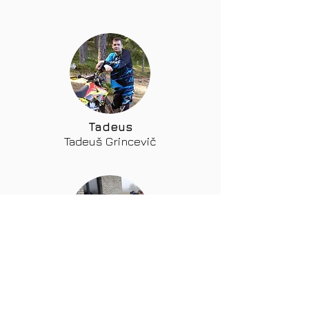
Tadeus
Tadeuš Grincevič
Marazaz
Marius Ragaišis