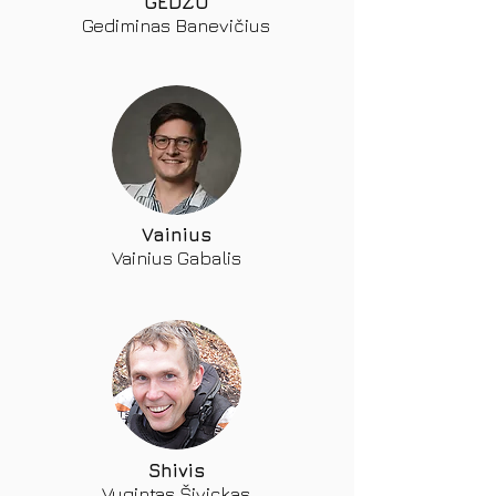
GEDZO
Gediminas Banevičius
Vainius
Vainius Gabalis
Shivis
Vygintas Šivickas