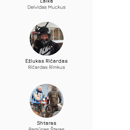
Laika
Deividas Muckus
Ežiukas Ričardas
Ričardas Rimkus
Shtaras
Ramūnas Štaras