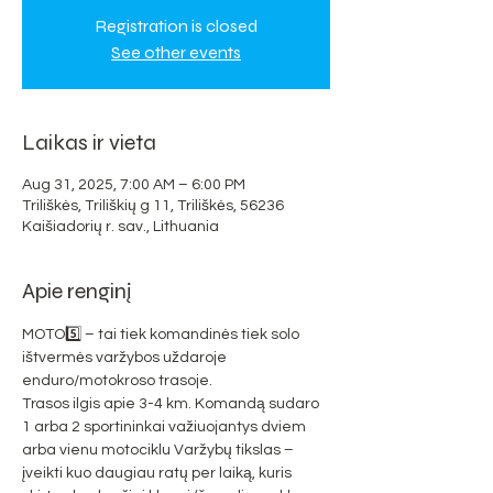
Registration is closed
See other events
Laikas ir vieta
Aug 31, 2025, 7:00 AM – 6:00 PM
Triliškės, Triliškių g 11, Triliškės, 56236
Kaišiadorių r. sav., Lithuania
Apie renginį
MOTO5️⃣ – tai tiek komandinės tiek solo 
ištvermės varžybos uždaroje 
enduro/motokroso trasoje.
Trasos ilgis apie 3-4 km. Komandą sudaro 
1 arba 2 sportininkai važiuojantys dviem 
arba vienu motociklu Varžybų tikslas – 
įveikti kuo daugiau ratų per laiką, kuris 