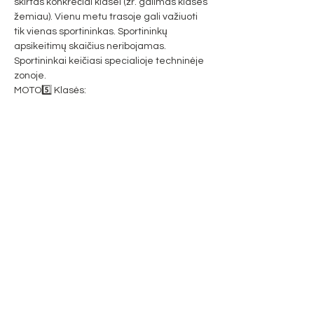
skirtas konkrečiai klasei (žr. galimas klases 
žemiau). Vienu metu trasoje gali važiuoti 
tik vienas sportininkas. Sportininkų 
apsikeitimų skaičius neribojamas. 
Sportininkai keičiasi specialioje techninėje 
zonoje.
MOTO5️⃣ Klasės:
👨👨 Klasės važiuojantiems poromis:
1️⃣ PRO ( trukmė 5 val. ) – sportininkai 
turintys enduro ar motokroso licenzijas 
šiose klasėse: E1,E2, E3, Senjorai, 
Veteranai, Enduro, MX1, MX2, Open;
2️⃣ HOBBY ( trukmė 5 val. ) – sportininkai 
turintys enduro ar motokroso licenzijas 
šiose klasėse: Hobby, C, 85, 125, Junior 14+, 
A18+, MX Pradedantieji;
Daugiau ->