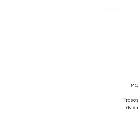
PRADŽIA
P
MOT
Trasos
dviem