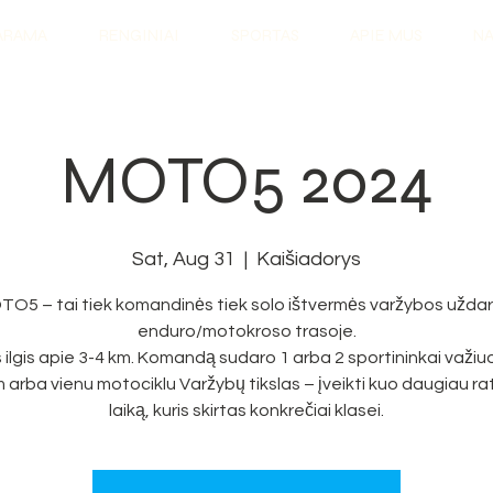
ARAMA
RENGINIAI
SPORTAS
APIE MUS
NA
MOTO5 2024
Sat, Aug 31
  |  
Kaišiadorys
O5 – tai tiek komandinės tiek solo ištvermės varžybos užda
enduro/motokroso trasoje.
 ilgis apie 3-4 km. Komandą sudaro 1 arba 2 sportininkai važiu
 arba vienu motociklu Varžybų tikslas – įveikti kuo daugiau ra
laiką, kuris skirtas konkrečiai klasei.