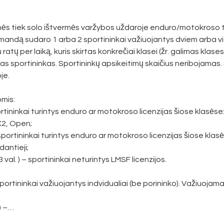
s tiek solo ištvermės varžybos uždaroje enduro/motokroso tr
Komandą sudaro 1 arba 2 sportininkai važiuojantys dviem arba v
 ratų per laiką, kuris skirtas konkrečiai klasei (žr. galimas klas
enas sportininkas. Sportininkų apsikeitimų skaičius neribojamas. 
je.
mis:

ortininkai turintys enduro ar motokroso licenzijas šiose klasėse: 
2, Open;

 sportininkai turintys enduro ar motokroso licenzijas šiose klasė
antieji;

 val. ) – sportininkai neturintys LMSF licenzijos.
Sportininkai važiuojantys indvidualiai (be porininko). Važiuojama 2
 ) –…