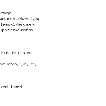
asoje.

ienu motociklu Varžybų 
es žemiau). Vienu metu 
Sportininkai keičiasi 
E1,E2, E3, Senjorai, 
se: Hobby, C, 85, 125, 
val. Į licenziją 