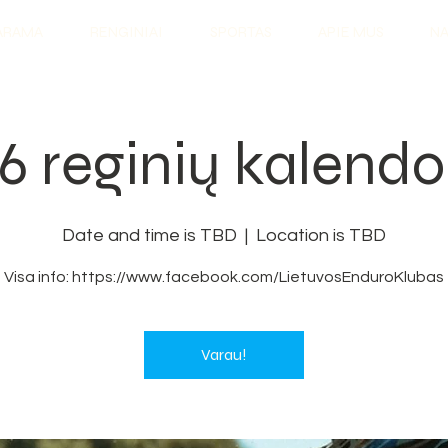
ARAMA
RENGINIAI
SPORTAS
APIE MUS
NA
6 reginių kalendo
Date and time is TBD
  |  
Location is TBD
Visa info: https://www.facebook.com/LietuvosEnduroKlubas
Varau!