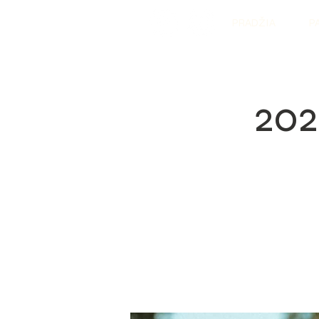
PRADŽIA
P
202